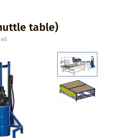
uttle table)
dad