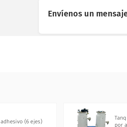
Envíenos un mensaj
Tanq
adhesivo (6 ejes)
por 