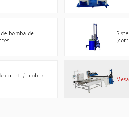
o de bomba de
Sist
ntes
(com
de cubeta/tambor
Mesa